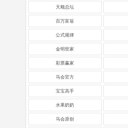
天顺总坛
百万富翁
公式规律
金明世家
彩票赢家
马会官方
宝宝高手
水果奶奶
马会原创