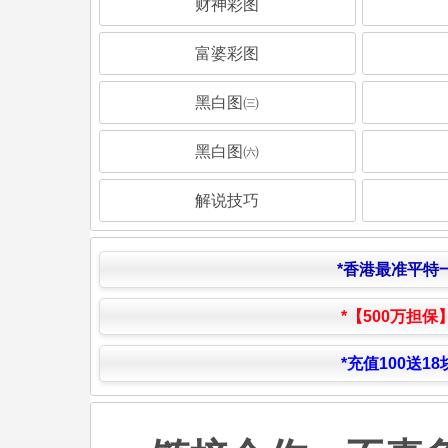
财神彩图
富婆彩图
黑白图㈢
黑白图㈥
解说技巧
*香港最准平特
*【500万担保
*充值100送1